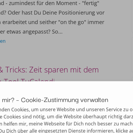
d - zumindest für den Moment - "fertig"
nd? Oder hast Du Deine Positionierung vor
 erarbeitet und seither "on the go" immer
er etwas angepasst? So...
sen
& Tricks: Zeit sparen mit dem
-Tool TuCalendi
2022
|
Knowhow & Tipps
Du mir? – Cookie-Zustimmung verwalten
ut's bei Dir an dem Tag aus?" - "Geht nicht,
nden Cookies, um unsere Website und unseren Service zu o
 dann an jenem?" - "Auch nicht, hm, dann
e Cookies sind nötig, um die Website überhaupt richtig darz
n helfen mir, meine Webseite für Dich noch besser zu mach
 schauen …" Solche Telefonate, oder gar E-
u Dich über alle eingesetzten Dienste informieren, klicke a