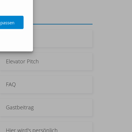
Kategorien
npassen
Allgemein
Elevator Pitch
FAQ
Gastbeitrag
Hier wird's persönlich