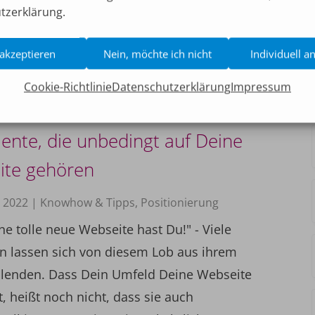
-und-Her zur Terminabstimmung kennst Du
tzerklärung.
 auch. Nervig und zeitraubend, bis man
 beide...
 akzeptieren
Nein, möchte ich nicht
Individuell a
sen
Cookie-Richtlinie
Datenschutzerklärung
Impressum
ente, die unbedingt auf Deine
ite gehören
r 2022
|
Knowhow & Tipps
,
Positionierung
e tolle neue Webseite hast Du!" - Viele
 lassen sich von diesem Lob aus ihrem
lenden. Dass Dein Umfeld Deine Webseite
et, heißt noch nicht, dass sie auch