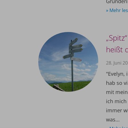
Gründerin
» Mehr le
„Spitz
heißt 
28. Juni 2
"Evelyn, 
hab so v
mit mein
ich mich
immer wi
was...