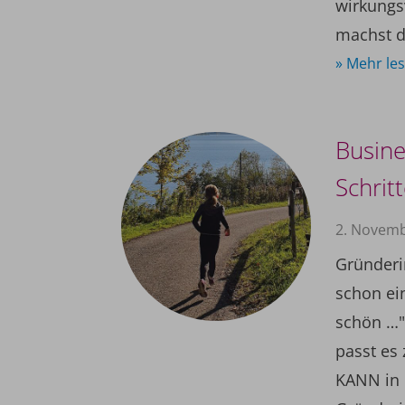
wirkungsv
machst di
» Mehr le
Busine
Schrit
2. Novem
Gründeri
schon ein
schön …"
passt es
KANN in 