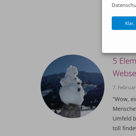
Mail-Hin
Datenschu
bestimmt
einen für
Klar,
» Mehr le
5 Elem
Webse
7. Februa
"Wow, ein
Menschen
Umfeld b
toll find