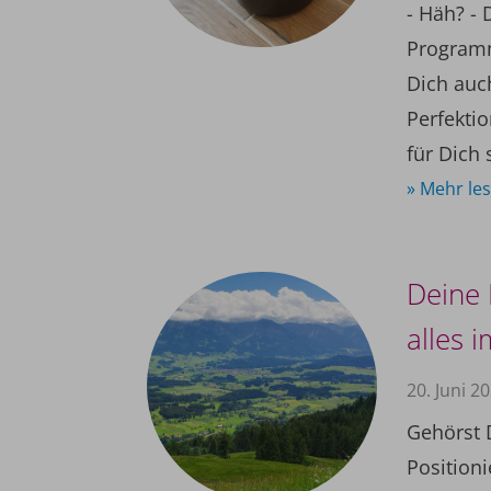
- Häh? - 
Programm
Dich auc
Perfekti
für Dich 
» Mehr le
Deine 
alles i
20. Juni 2
Gehörst 
Position