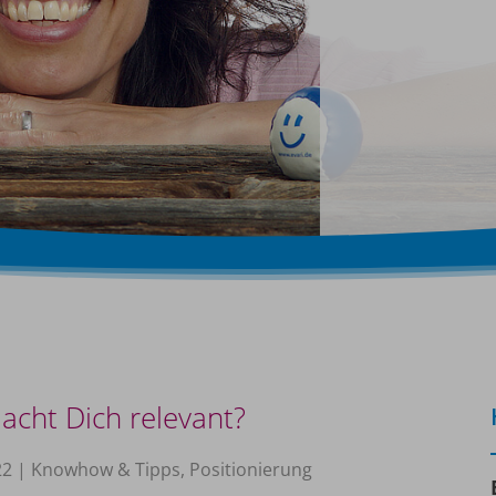
cht Dich relevant?
22
|
Knowhow & Tipps
,
Positionierung