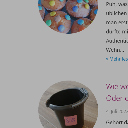
Puh, was 
üblichen
man erst
durfte m
Authenti
Wehn...
» Mehr le
Wie we
Oder d
4. Juli 202
Gehört d