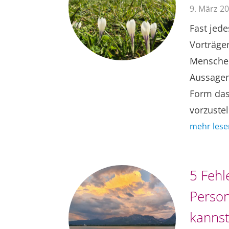
9. März 2
Fast jed
Vorträge
Menschen
Aussagen
Form das
vorzustel
mehr lese
5 Fehle
Perso
kannst