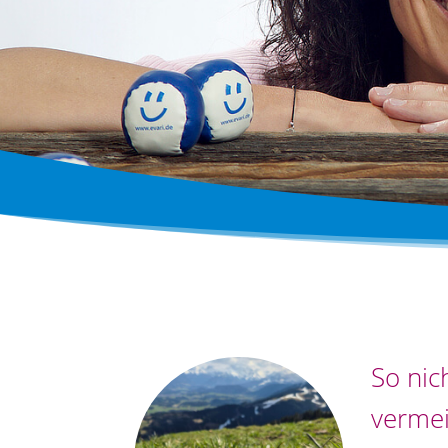
So nic
vermei