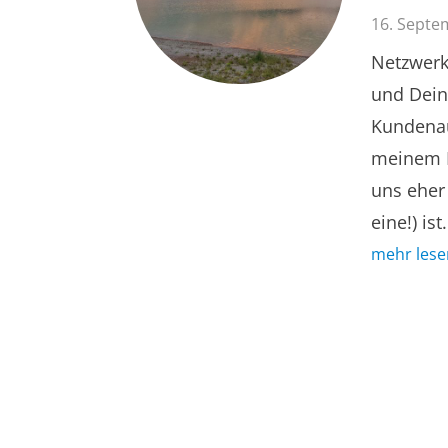
16. Septe
Netzwerke
und Dein
Kundenau
meinem N
uns eher 
eine!) ist.
mehr lese