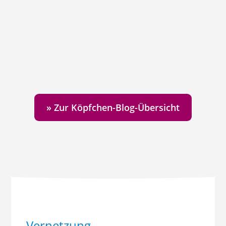
Anfangsphase Deines Business bist, weil
Du zum Beispiel gerade aus einer...
» Zur Köpfchen-Blog-Übersicht
Vernetzung