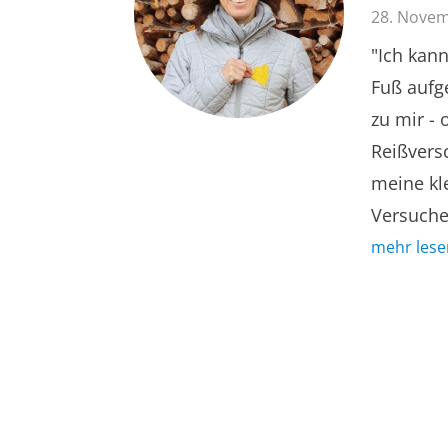
28. Nove
"Ich kan
Fuß aufg
zu mir - 
Reißvers
meine kl
Versuche 
mehr lese