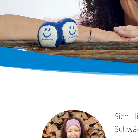
Sich H
Schwäc